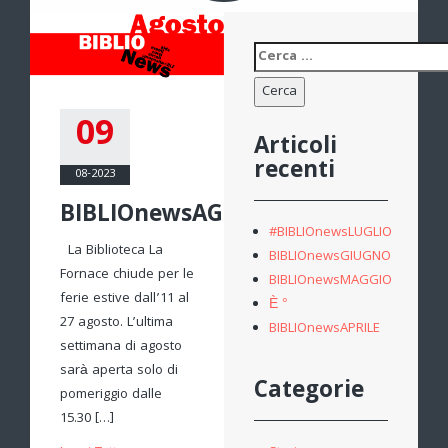
Ricerca
per:
09
Articoli
recenti
08-2023
BIBLIOnewsAGOSTO
#BIBLIOnewsLUGLIO
La Biblioteca La
BIBLIOnewsGIUGNO
Fornace chiude per le
BIBLIOnewsMAGGIO
ferie estive dall’11 al
È °
27 agosto. L’ultima
BIBLIOnewsAPRILE
settimana di agosto
sarà aperta solo di
Categorie
pomeriggio dalle
15.30 […]