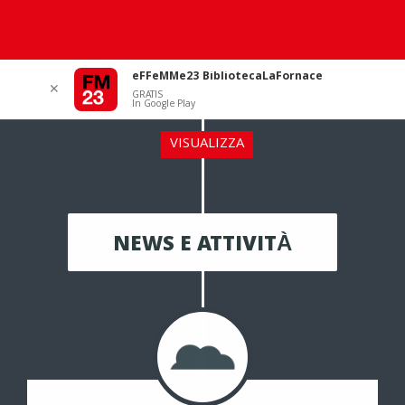
eFFeMMe23 BibliotecaLaFornace
✕
GRATIS
In Google Play
VISUALIZZA
NEWS E ATTIVITÀ