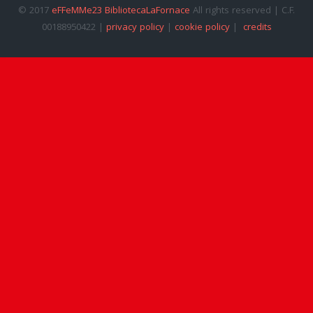
© 2017
eFFeMMe23 BibliotecaLaFornace
All rights reserved | C.F.
00188950422 |
privacy policy
|
cookie policy
|
credits