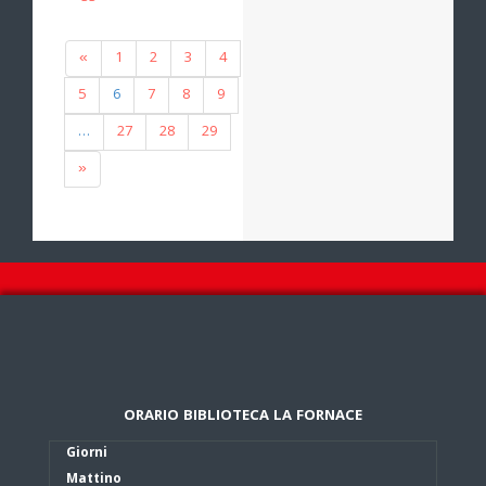
«
1
2
3
4
5
6
7
8
9
…
27
28
29
»
ORARIO BIBLIOTECA LA FORNACE
Giorni
Mattino