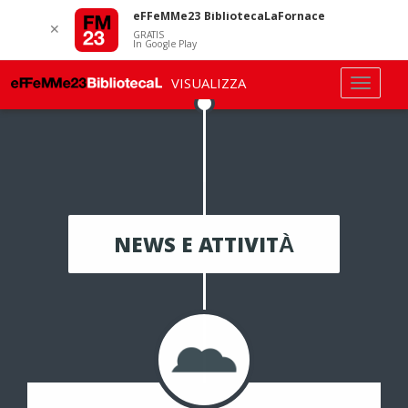
eFFeMMe23 BibliotecaLaFornace
✕
GRATIS
In Google Play
VISUALIZZA
NEWS E ATTIVITÀ