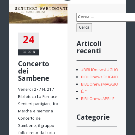
Ricerca
per:
24
Articoli
recenti
04-2018
Concerto
dei
#BIBLIOnewsLUGLIO
Sambene
BIBLIOnewsGIUGNO
BIBLIOnewsMAGGIO
Venerdì 27 / H. 21 /
È °
Biblioteca La Fornace
BIBLIOnewsAPRILE
Sentieri partigiani, fra
Marche e memoria
Categorie
Concerto dei
Sambene, il gruppo
folk diretto da Lucia