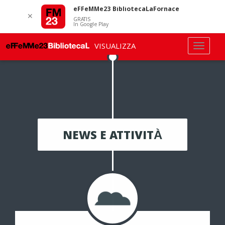
eFFeMMe23 BibliotecaLaFornace
✕
GRATIS
In Google Play
VISUALIZZA
NEWS E ATTIVITÀ