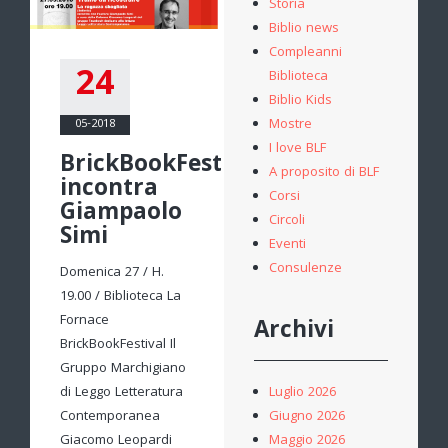
Storia
Biblio news
Compleanni
24
Biblioteca
Biblio Kids
Mostre
05-2018
I love BLF
BrickBookFestival
A proposito di BLF
incontra
Corsi
Giampaolo
Circoli
Simi
Eventi
Consulenze
Domenica 27 / H.
19.00 / Biblioteca La
Fornace
Archivi
BrickBookFestival Il
Gruppo Marchigiano
di Leggo Letteratura
Luglio 2026
Contemporanea
Giugno 2026
Giacomo Leopardi
Maggio 2026