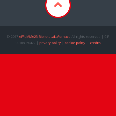
© 2017
eFFeMMe23 BibliotecaLaFornace
All rights reserved | C.F.
00188950422 |
privacy policy
|
cookie policy
|
credits