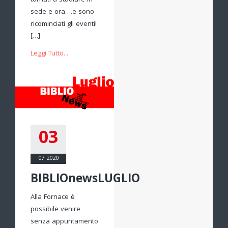
tornati a studiare in
sede e ora….e sono
ricominciati gli eventi!
[…]
Leggi Tutto...
03
07-2020
BIBLIOnewsLUGLIO
Alla Fornace è
possibile venire
senza appuntamento