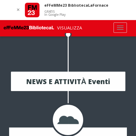
eFFeMMe23 BibliotecaLaFornace
✕
GRATIS
In Google Play
VISUALIZZA
NEWS E ATTIVITÀ Eventi