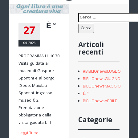
Ricerca
per:
È °
27
Articoli
04-2026
recenti
PROGRAMMA H. 10.30
Visita guidata al
museo di Gaspare
#BIBLIOnewsLUGLIO
Spontini e al borgo
BIBLIOnewsGIUGNO
(Sede: Maiolati
BIBLIOnewsMAGGIO
Spontini. Ingresso
È °
museo € 2.
BIBLIOnewsAPRILE
Prenotazione
obbligatoria della
Categorie
visita guidata […]
Leggi Tutto...