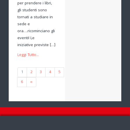
per prendere i libri,
gli studenti sono
tornati a studiare in
sede e
ora….ricominciano gli
eventi! Le
iniziative previste […]
Leggi Tutto...
1
2
3
4
5
6
»