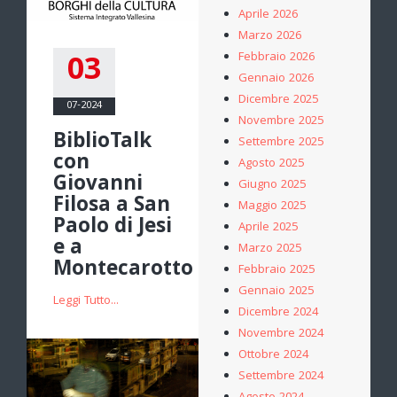
Aprile 2026
Marzo 2026
03
Febbraio 2026
Gennaio 2026
Dicembre 2025
07-2024
Novembre 2025
BiblioTalk
Settembre 2025
con
Agosto 2025
Giovanni
Giugno 2025
Filosa a San
Maggio 2025
Paolo di Jesi
Aprile 2025
e a
Marzo 2025
Montecarotto
Febbraio 2025
Gennaio 2025
Leggi Tutto...
Dicembre 2024
Novembre 2024
Ottobre 2024
Settembre 2024