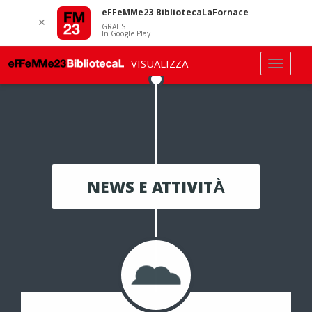
eFFeMMe23 BibliotecaLaFornace
✕
GRATIS
In Google Play
VISUALIZZA
NEWS E ATTIVITÀ