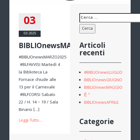
03
Ricerca
per:
03-2025
Articoli
BIBLIOnewsMARZO
recenti
#BIBLIOnewsMARZO2025
#BLFAVVISI Martedì 4
la Biblioteca La
#BIBLIOnewsLUGLIO
Fornace chiude alle
BIBLIOnewsGIUGNO
13 per il Carnevale
BIBLIOnewsMAGGIO
#BLFCORSI Sabato
È °
22 / H. 14 – 19 / Sala
BIBLIOnewsAPRILE
Binario […]
Categorie
Leggi Tutto...