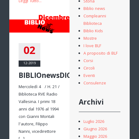
Leggi Tutto...
Storia
Biblio news
Compleanni
Biblioteca
Biblio Kids
Mostre
02
I love BLF
A proposito di BLF
Corsi
12-2019
Circoli
BIBLIOnewsDICEMBRE
Eventi
Consulenze
Mercoledì 4 / H. 21 /
Biblioteca RVE Radio
Archivi
Vallesina. I primi 18
anni dal 1976 al 1994
con Gianni Montali
Luglio 2026
l’autore, Filippo
Giugno 2026
Nanni, vicedirettore
Maggio 2026