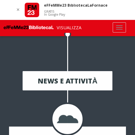
eFFeMMe23 BibliotecaLaFornace
✕
GRATIS
In Google Play
VISUALIZZA
NEWS E ATTIVITÀ