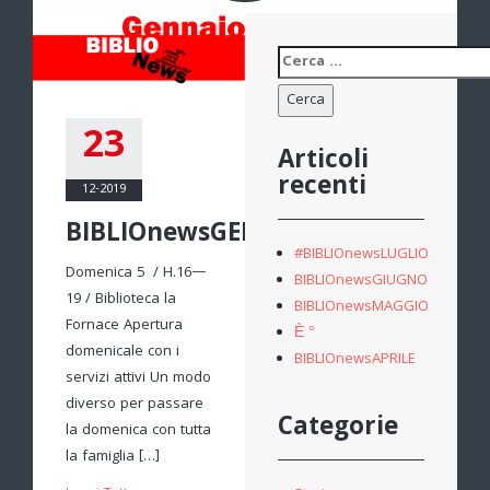
Ricerca
per:
23
Articoli
recenti
12-2019
BIBLIOnewsGENNAIO
#BIBLIOnewsLUGLIO
Domenica 5 / H.16—
BIBLIOnewsGIUGNO
19 / Biblioteca la
BIBLIOnewsMAGGIO
Fornace Apertura
È °
domenicale con i
BIBLIOnewsAPRILE
servizi attivi Un modo
diverso per passare
Categorie
la domenica con tutta
la famiglia […]