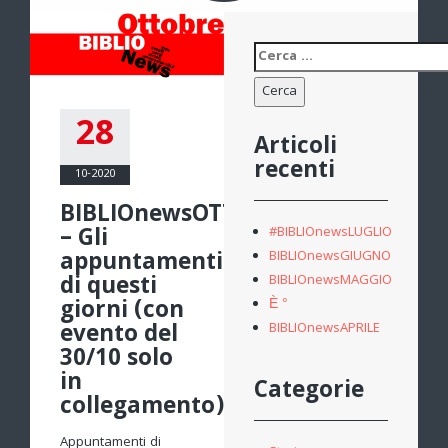
Ricerca
per:
28
Articoli
recenti
10-2020
BIBLIOnewsOTTOBRE
– Gli
#BIBLIOnewsLUGLIO
appuntamenti
BIBLIOnewsGIUGNO
di questi
BIBLIOnewsMAGGIO
giorni (con
È °
evento del
BIBLIOnewsAPRILE
30/10 solo
in
Categorie
collegamento)
Appuntamenti di