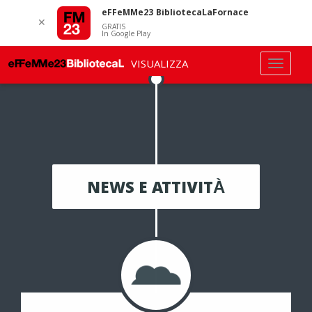
eFFeMMe23 BibliotecaLaFornace
✕
GRATIS
In Google Play
VISUALIZZA
NEWS E ATTIVITÀ