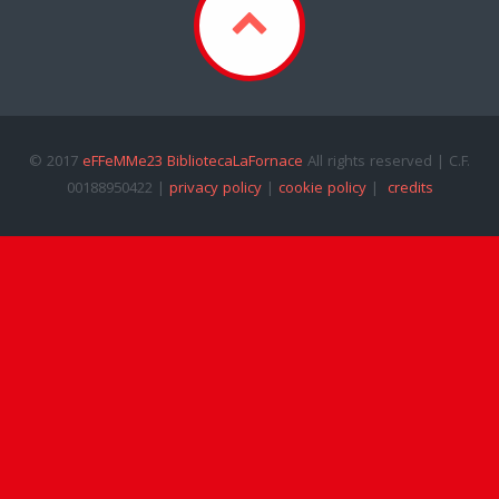
© 2017
eFFeMMe23 BibliotecaLaFornace
All rights reserved | C.F.
00188950422 |
privacy policy
|
cookie policy
|
credits