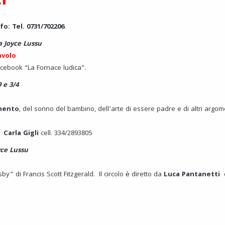
I
fo: Tel. 0731/702206
.
la Joyce Lussu
avolo
acebook “La Fornace ludica”.
9 e 3/4
mento
, del sonno del bambino, dell’arte di essere padre e di altri argo
na
Carla Gigli
cell. 334/2893805
yce Lussu
y” di Francis Scott Fitzgerald. Il circolo è diretto da
Luca Pantanetti