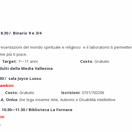
8.30 / Binario 9 e 3/4
sentazioni del mondo spirituale e religioso e il laboratorio ti permetterà
me più ti piace.
i
Target:
7—11 anni
Costo:
Gratui
dulti della Media Vallesina
.30 / sala Joyce Lussu
bambini
i
Costo:
Gratuito
Iscrizioni:
0731/702206
.A. Onlus
che lega insieme Arte, Autismo e Disabilità intellettive
H. 10.30—11.30 / Biblioteca La Fornace
ini
L