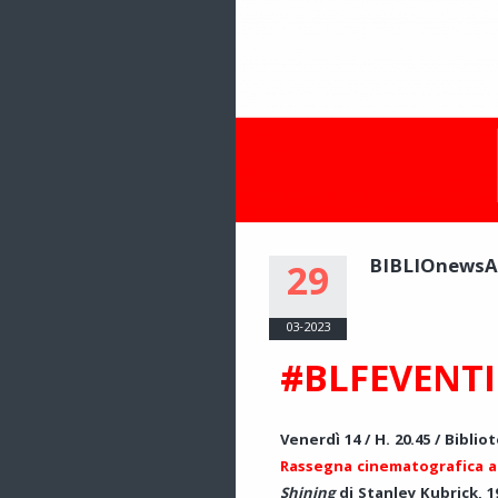
BIBLIOnewsA
29
03-2023
#BLFEVENTI
Venerdì 14 / H. 20.45 / Bibli
Rassegna cinematografica
a
Shining
di Stanley Kubrick, 1