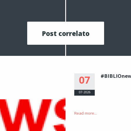
Post correlato
#BIBLIOne
07
07-2026
Read more...