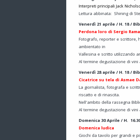
Interpreti principali
Jack Nichols
Lettura abbinata: Shining di St
Venerdì 21 aprile / H. 18 / B
Perdona loro di Sergio Rama
Fotografo, reporter e scrittore,
ambientato in
Vallesina e scritto utilizzando a
Al termine degustazione di vini 
Venerdì 28 aprile / H. 18 / B
Cicatrice su tela di Asmae D
La giornalista, fotografa e scrit
riscatto e di rinascita.
Nell’ambito della rassegna Bibl
Al termine degustazione di vini 
Domenica 30 Aprile / H. 16.3
Domenica ludica
Giochi da tavolo per grandi e pi