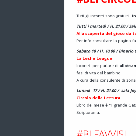
#BLFCIRCOL
Tutti gli incontri sono gratuiti.
In
Tutti i martedì / H. 21.00 / Sa
Alla scoperta del gioco da t
Per info consultare la pagina f
Sabato 18 / H. 10.00 / Binario 
La Leche League
Incontri per parlare di
allatta
fasi di vita del bambino.
A cura della consulente di zo
Lunedì 17
/ H. 21.00 / sala Jo
Circolo della Lettura
Libro del mese è “Il grande Gatsb
Scriptorama.
#BLFAVVISI