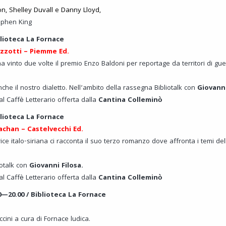
on
,
Shelley Duvall
e
Danny Lloyd
,
ephen King
iblioteca La Fornace
zzotti – Piemme Ed.
 ha vinto due volte il premio Enzo Baldoni per reportage da territori di gu
nche il nostro dialetto. Nell’ambito della rassegna Bibliotalk con
Giovanni
al Caffè Letterario offerta dalla
Cantina Colleminò
iblioteca La Fornace
achan – Castelvecchi Ed.
trice italo-siriana ci racconta il suo terzo romanzo dove affronta i temi del
iotalk con
Giovanni Filosa.
al Caffè Letterario offerta dalla
Cantina Colleminò
0—20.00 / Biblioteca La Fornace
ccini a cura di Fornace ludica.