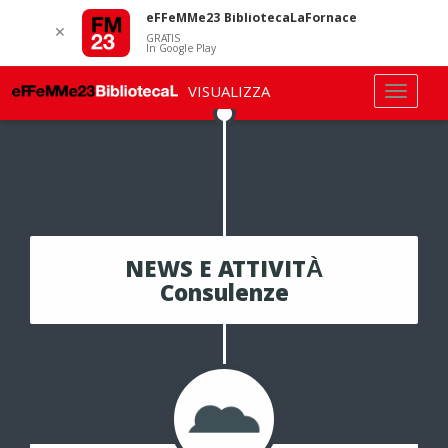
eFFeMMe23 BibliotecaLaFornace
✕
GRATIS
In Google Play
VISUALIZZA
NEWS E ATTIVITÀ
Consulenze