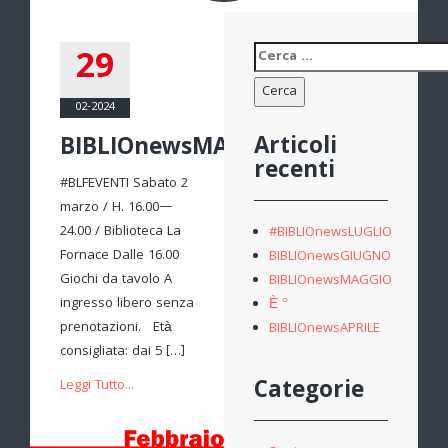
29
Ricerca
per:
02-2024
Articoli
BIBLIOnewsMARZO
recenti
#BLFEVENTI Sabato 2
marzo / H. 16.00—
24.00 / Biblioteca La
#BIBLIOnewsLUGLIO
Fornace Dalle 16.00
BIBLIOnewsGIUGNO
Giochi da tavolo A
BIBLIOnewsMAGGIO
ingresso libero senza
È °
prenotazioni. Età
BIBLIOnewsAPRILE
consigliata: dai 5 […]
Categorie
Leggi Tutto...