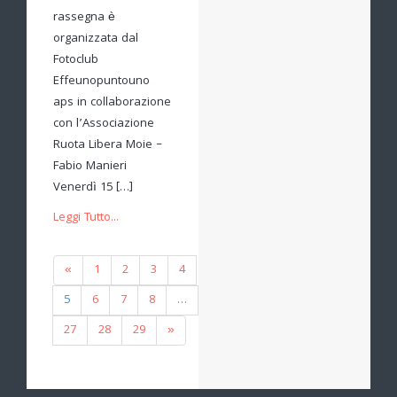
rassegna è
organizzata dal
Fotoclub
Effeunopuntouno
aps in collaborazione
con l’Associazione
Ruota Libera Moie –
Fabio Manieri
Venerdì 15 […]
Leggi Tutto...
«
1
2
3
4
5
6
7
8
…
27
28
29
»