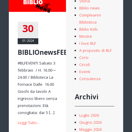
Storia
Biblio news
Compleanni
Biblioteca
30
Biblio Kids
Mostre
01-2024
I love BLF
BIBLIOnewsFEBBRAIO
A proposito di BLF
Corsi
#BLFEVENTI Sabato 3
Circoli
febbraio / H. 16.00—
Eventi
24.00 / Biblioteca La
Consulenze
Fornace Dalle 16.00
Giochi da tavolo A
Archivi
ingresso libero senza
prenotazioni. Età
consigliata: dai 5 […]
Luglio 2026
Giugno 2026
Leggi Tutto...
Maggio 2026