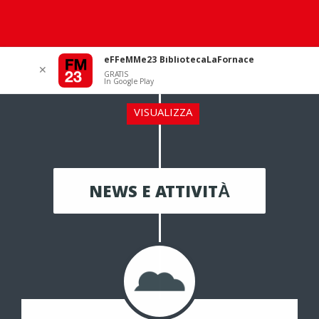
eFFeMMe23 BibliotecaLaFornace
✕
GRATIS
In Google Play
VISUALIZZA
NEWS E ATTIVITÀ