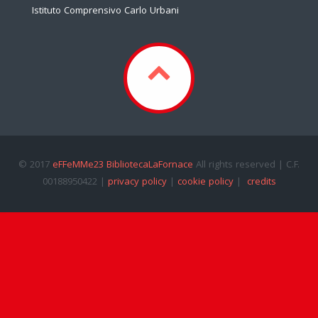
Istituto Comprensivo Carlo Urbani
© 2017
eFFeMMe23 BibliotecaLaFornace
All rights reserved | C.F.
00188950422 |
privacy policy
|
cookie policy
|
credits