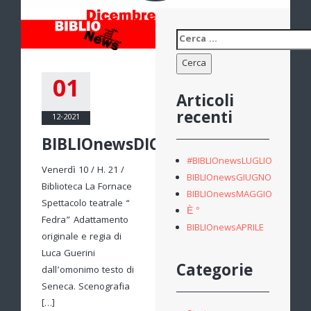
Ricerca
per:
01
Articoli
recenti
12-2021
BIBLIOnewsDICEMBRE
#BIBLIOnewsLUGLIO
Venerdì 10 / H. 21 /
BIBLIOnewsGIUGNO
Biblioteca La Fornace
BIBLIOnewsMAGGIO
Spettacolo teatrale “
È °
Fedra” Adattamento
BIBLIOnewsAPRILE
originale e regia di
Luca Guerini
Categorie
dall’omonimo testo di
Seneca. Scenografia
[…]