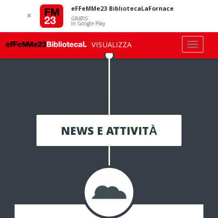
eFFeMMe23 BibliotecaLaFornace
✕
GRATIS
In Google Play
VISUALIZZA
NEWS E ATTIVITÀ