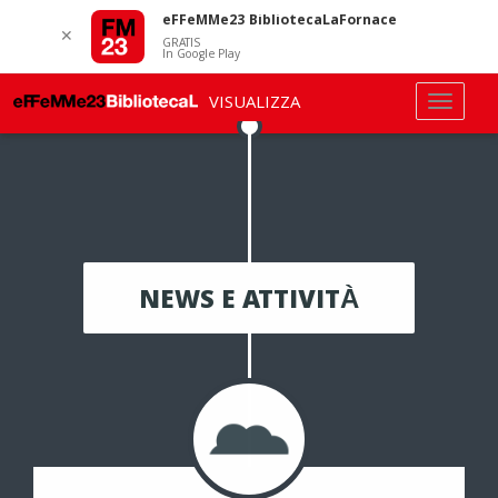
eFFeMMe23 BibliotecaLaFornace
✕
GRATIS
In Google Play
VISUALIZZA
NEWS E ATTIVITÀ