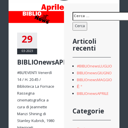
Ricerca
per:
29
Articoli
recenti
03-2023
BIBLIOnewsAPRILE
#BIBLIOnewsLUGLIO
#BLFEVENTI Venerdì
BIBLIOnewsGIUGNO
14 / H. 20.45 /
BIBLIOnewsMAGGIO
Biblioteca La Fornace
È °
Rassegna
BIBLIOnewsAPRILE
cinematografica a
cura di Jeannette
Categorie
Manzi Shining di
Stanley Kubrick, 1980