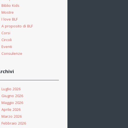
Biblio Kids
Mostre
I love BLF
A proposito di BLF
Corsi
Circoli
Eventi
Consulenze
rchivi
Luglio 2026
Giugno 2026
Maggio 2026
Aprile 2026
Marzo 2026
Febbraio 2026