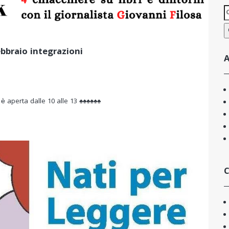
R
p
bbraio integrazioni
A
 è aperta dalle 10 alle 13 ♠♠♠♠♠♠
C