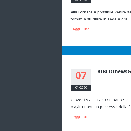
07-2020
Alla Fornace è possibile venire s
tornati a studiare in sede e ora….r
Leggi Tutto...
BIBLIOnewsG
07
01-2020
Giovedì 9 / H. 17.30 / Binario 9 
6 agli 11 anni in possesso della [
Leggi Tutto...