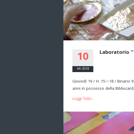
Laboratorio “
10
04-2018
Giovedì 19 / H. 15—18 / Binario 9
anni in possesso della Bibliocard.
Leggi Tutto...