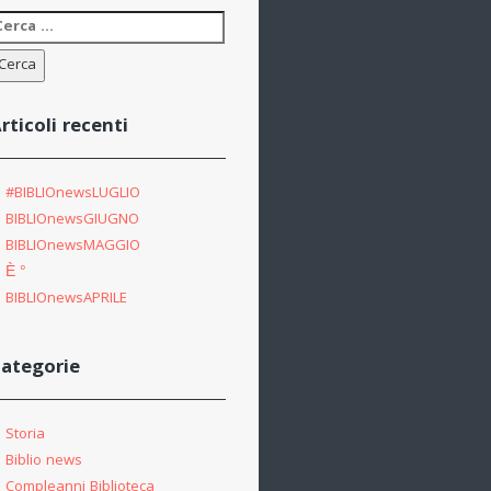
icerca
er:
rticoli recenti
#BIBLIOnewsLUGLIO
BIBLIOnewsGIUGNO
BIBLIOnewsMAGGIO
È °
BIBLIOnewsAPRILE
ategorie
Storia
Biblio news
Compleanni Biblioteca