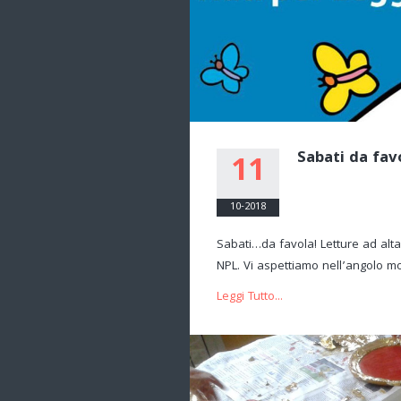
Sabati da favo
11
10-2018
Sabati…da favola! Letture ad alta
NPL. Vi aspettiamo nell’angolo mo
Leggi Tutto...