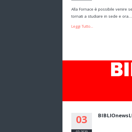
Alla Fornace è possibile venire s
tornati a studiare in sede e ora….
Leggi Tutto...
BIBLIOnewsL
03