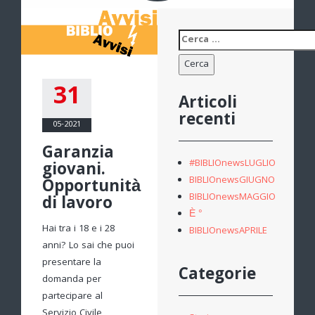
Ricerca
per:
31
Articoli
recenti
05-2021
Garanzia
#BIBLIOnewsLUGLIO
giovani.
BIBLIOnewsGIUGNO
Opportunità
BIBLIOnewsMAGGIO
di lavoro
È °
Hai tra i 18 e i 28
BIBLIOnewsAPRILE
anni? Lo sai che puoi
presentare la
Categorie
domanda per
partecipare al
Servizio Civile