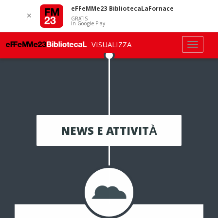
eFFeMMe23 BibliotecaLaFornace
✕
GRATIS
In Google Play
VISUALIZZA
NEWS E ATTIVITÀ