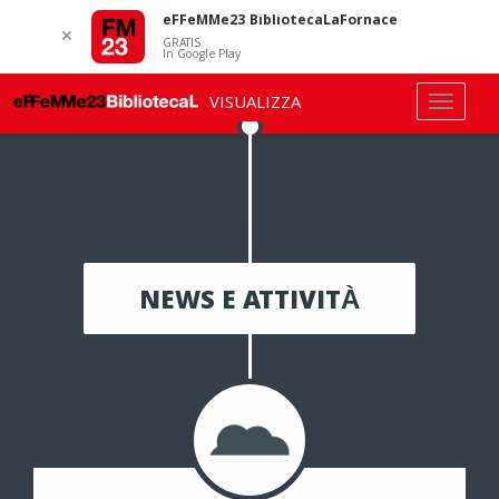
eFFeMMe23 BibliotecaLaFornace
✕
GRATIS
In Google Play
VISUALIZZA
NEWS E ATTIVITÀ