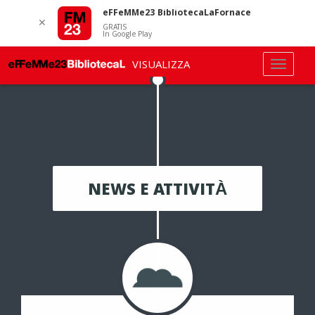
eFFeMMe23 BibliotecaLaFornace
✕
GRATIS
In Google Play
VISUALIZZA
NEWS E ATTIVITÀ