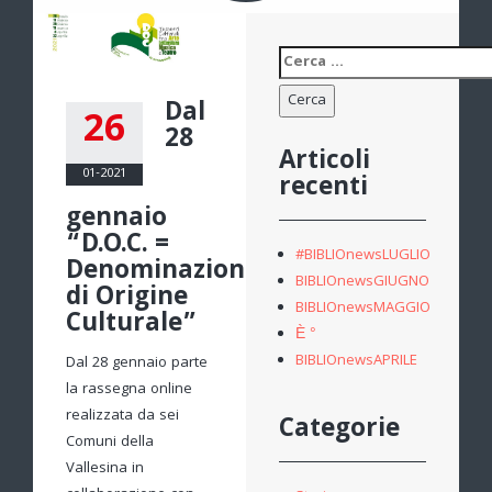
Ricerca
per:
Dal
26
28
Articoli
01-2021
recenti
gennaio
“D.O.C. =
#BIBLIOnewsLUGLIO
Denominazione
BIBLIOnewsGIUGNO
di Origine
BIBLIOnewsMAGGIO
Culturale”
È °
BIBLIOnewsAPRILE
Dal 28 gennaio parte
la rassegna online
realizzata da sei
Categorie
Comuni della
Vallesina in