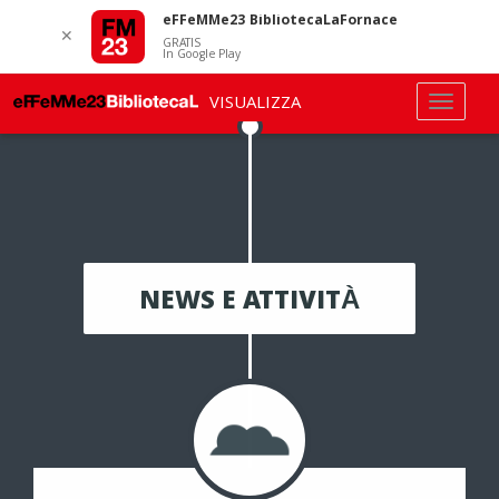
eFFeMMe23 BibliotecaLaFornace
✕
GRATIS
In Google Play
VISUALIZZA
NEWS E ATTIVITÀ