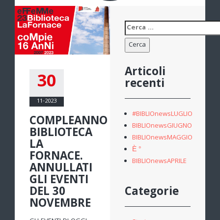
Ricerca
per:
Articoli
30
recenti
11-2023
#BIBLIOnewsLUGLIO
COMPLEANNO
BIBLIOnewsGIUGNO
BIBLIOTECA
BIBLIOnewsMAGGIO
LA
È °
FORNACE.
BIBLIOnewsAPRILE
ANNULLATI
GLI EVENTI
DEL 30
Categorie
NOVEMBRE