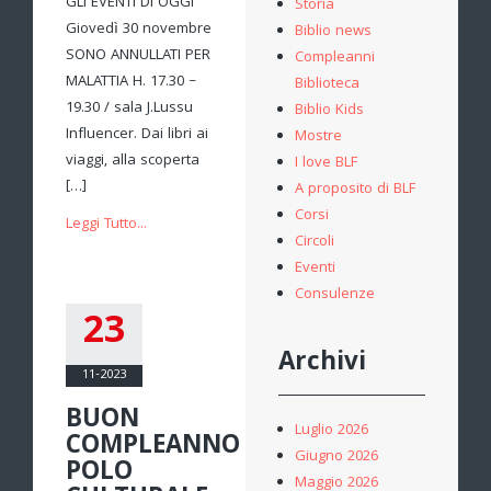
GLI EVENTI DI OGGI
Storia
Giovedì 30 novembre
Biblio news
SONO ANNULLATI PER
Compleanni
MALATTIA H. 17.30 –
Biblioteca
19.30 / sala J.Lussu
Biblio Kids
Influencer. Dai libri ai
Mostre
viaggi, alla scoperta
I love BLF
[…]
A proposito di BLF
Corsi
Leggi Tutto...
Circoli
Eventi
Consulenze
23
Archivi
11-2023
BUON
Luglio 2026
COMPLEANNO
Giugno 2026
POLO
Maggio 2026