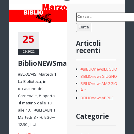
Ricerca
per:
25
Articoli
recenti
02-2022
BiblioNEWSmarzo
#BIBLIOnewsLUGLIO
#BLFAVVISI Martedì 1
BIBLIOnewsGIUGNO
La Biblioteca, in
BIBLIOnewsMAGGIO
occasione del
È °
Carnevale, è aperta
BIBLIOnewsAPRILE
il mattino dalle 10
alle 13. #BLFEVENTI
Categorie
Martedì 8 / H. 9.30—
12.30 ; […]