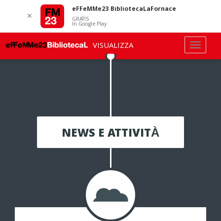
eFFeMMe23 BibliotecaLaFornace
✕
GRATIS
In Google Play
VISUALIZZA
NEWS E ATTIVITÀ