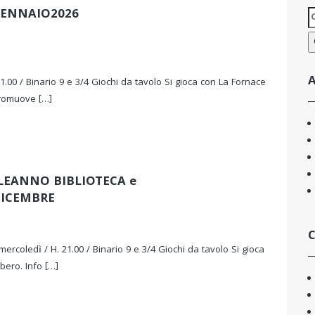
GENNAIO2026
R
p
A
21.00 / Binario 9 e 3/4 Giochi da tavolo Si gioca con La Fornace
promuove […]
EANNO BIBLIOTECA e
DICEMBRE
C
ercoledì / H. 21.00 / Binario 9 e 3/4 Giochi da tavolo Si gioca
bero. Info […]