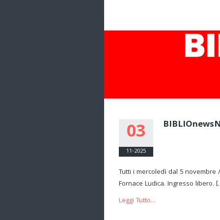
BIBLIOnews
03
11-2025
Tutti i mercoledì dal 5 novembre /
Fornace Ludica. Ingresso libero. [
Leggi Tutto...