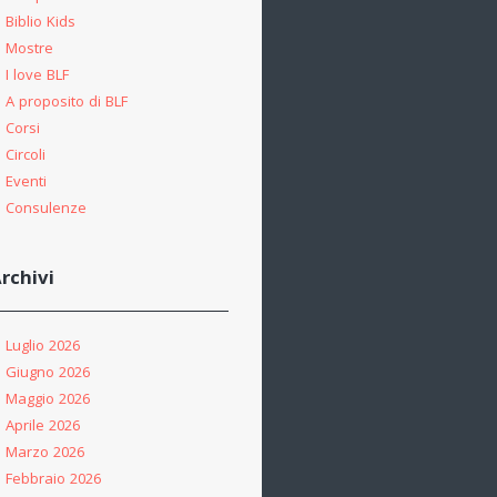
Biblio Kids
Mostre
I love BLF
A proposito di BLF
Corsi
Circoli
Eventi
Consulenze
rchivi
Luglio 2026
Giugno 2026
Maggio 2026
Aprile 2026
Marzo 2026
Febbraio 2026