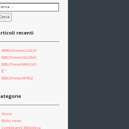
icerca
er:
rticoli recenti
#BIBLIOnewsLUGLIO
BIBLIOnewsGIUGNO
BIBLIOnewsMAGGIO
È °
BIBLIOnewsAPRILE
ategorie
Storia
Biblio news
Compleanni Biblioteca