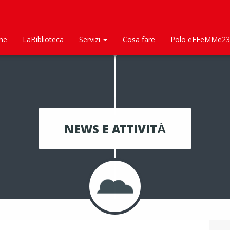
me
LaBiblioteca
Servizi
Cosa fare
Polo eFFeMMe23
NEWS E ATTIVITÀ