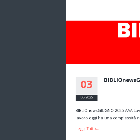
BIBLIOnewsG
03
06-2025
BIBLIOnewsGIUGNO 2025 AAA Lavoro 
lavoro oggi ha una complessità nu
Leggi Tutto...