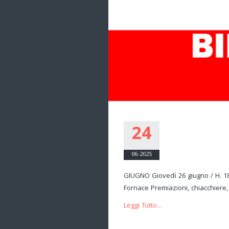
24
06-2025
GIUGNO Giovedì 26 giugno / H. 18
Fornace Premiazioni, chiacchiere, 
Leggi Tutto...