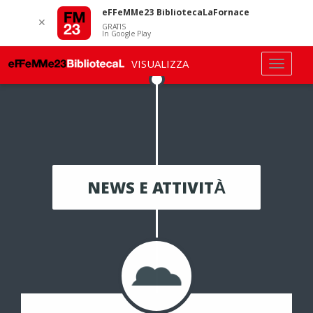
eFFeMMe23 BibliotecaLaFornace
✕
GRATIS
In Google Play
VISUALIZZA
NEWS E ATTIVITÀ