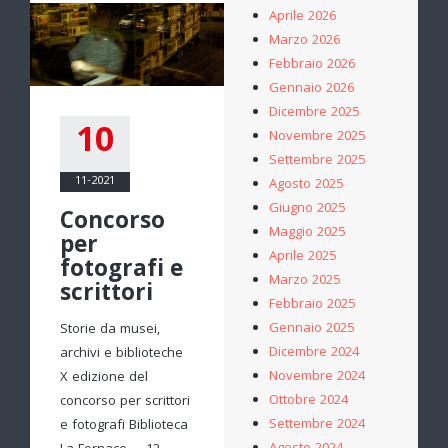
Aprile 2026
Marzo 2026
Febbraio 2026
Gennaio 2026
Dicembre 2025
10
Novembre 2025
Settembre 2025
11-2021
Agosto 2025
Giugno 2025
Concorso
Maggio 2025
per
Aprile 2025
fotografi e
Marzo 2025
scrittori
Febbraio 2025
Gennaio 2025
Storie da musei,
Dicembre 2024
archivi e biblioteche
Novembre 2024
X edizione del
Ottobre 2024
concorso per scrittori
Settembre 2024
e fotografi Biblioteca