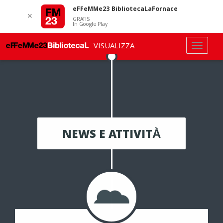
eFFeMMe23 BibliotecaLaFornace
✕
GRATIS
In Google Play
VISUALIZZA
NEWS E ATTIVITÀ