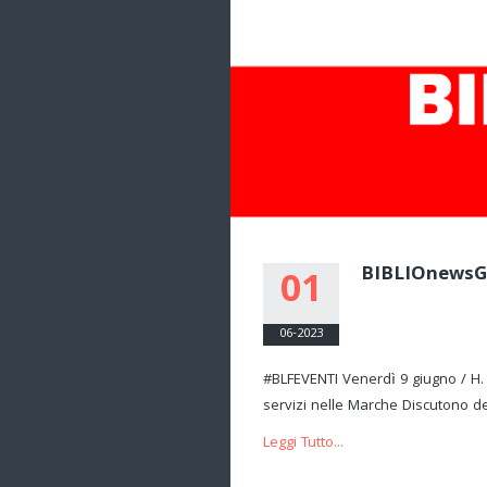
BIBLIOnews
01
06-2023
#BLFEVENTI Venerdì 9 giugno / H. 
servizi nelle Marche Discutono d
Leggi Tutto...