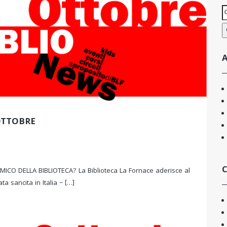
R
p
A
OTTOBRE
C
 AMICO DELLA BIBLIOTECA? La Biblioteca La Fornace aderisce al
ta sancita in Italia – […]