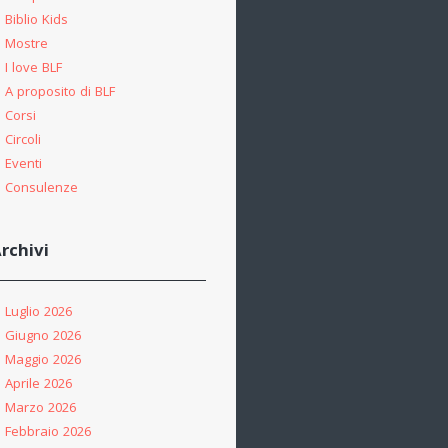
Biblio Kids
Mostre
I love BLF
A proposito di BLF
Corsi
Circoli
Eventi
Consulenze
rchivi
Luglio 2026
Giugno 2026
Maggio 2026
Aprile 2026
Marzo 2026
Febbraio 2026