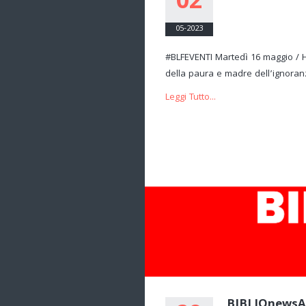
02
05-2023
#BLFEVENTI Martedì 16 maggio / H.
della paura e madre dell’ignoran
Leggi Tutto...
BIBLIOnewsA