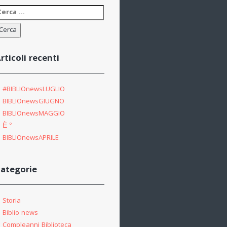
icerca
er:
rticoli recenti
#BIBLIOnewsLUGLIO
BIBLIOnewsGIUGNO
BIBLIOnewsMAGGIO
È °
BIBLIOnewsAPRILE
ategorie
Storia
Biblio news
Compleanni Biblioteca