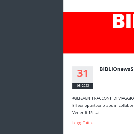
BIBLIOnews
31
08-2023
#BLFEVENTI RACCONTI DI VIAGGIO 
Effeunopuntouno aps in collabora
Venerdì 15 […]
Leggi Tutto...