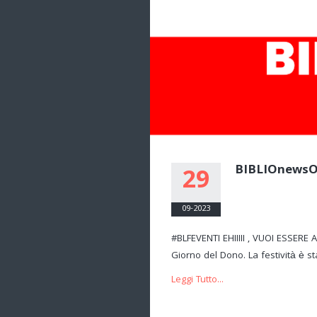
BIBLIOnews
29
09-2023
#BLFEVENTI EHIIIII , VUOI ESSERE
Giorno del Dono. La festività è sta
Leggi Tutto...