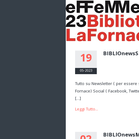
BIBLIOnewsS
19
05-2023
Tutto su Newsletter ( per essere 
Fornace) Social ( Facebook, Twitte
[…]
Leggi Tutto...
BIBLIOnews