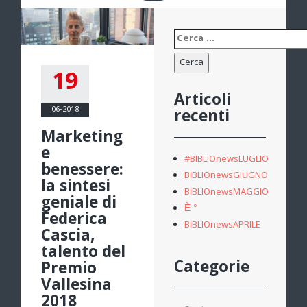
Ricerca
per:
19
Articoli
06-2018
recenti
Marketing
e
#BIBLIOnewsLUGLIO
benessere:
BIBLIOnewsGIUGNO
la sintesi
BIBLIOnewsMAGGIO
geniale di
È °
Federica
BIBLIOnewsAPRILE
Cascia,
talento del
Categorie
Premio
Vallesina
2018