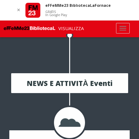
eFFeMMe23 BibliotecaLaFornace
✕
GRATIS
In Google Play
VISUALIZZA
NEWS E ATTIVITÀ Eventi