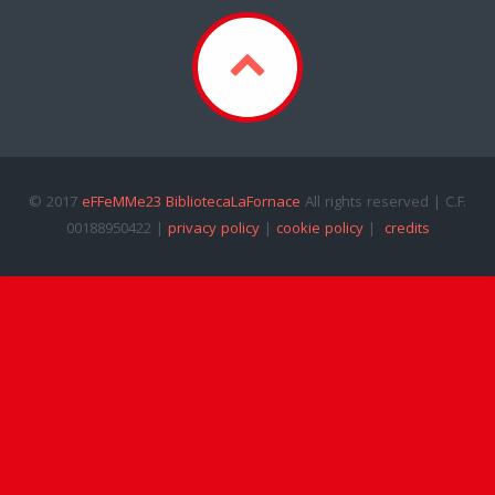
© 2017
eFFeMMe23 BibliotecaLaFornace
All rights reserved | C.F.
00188950422 |
privacy policy
|
cookie policy
|
credits