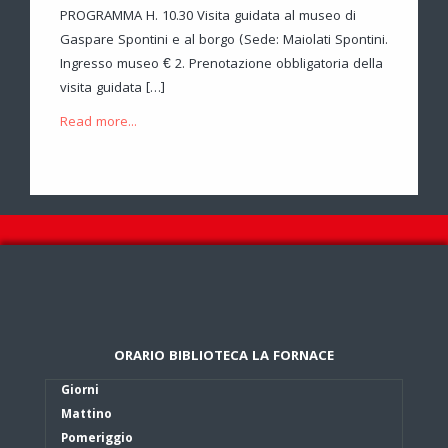
PROGRAMMA H. 10.30 Visita guidata al museo di
Gaspare Spontini e al borgo (Sede: Maiolati Spontini.
Ingresso museo € 2. Prenotazione obbligatoria della
visita guidata […]
Read more...
ORARIO BIBLIOTECA LA FORNACE
Giorni
Mattino
Pomeriggio