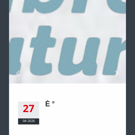
È °
27
04-2026