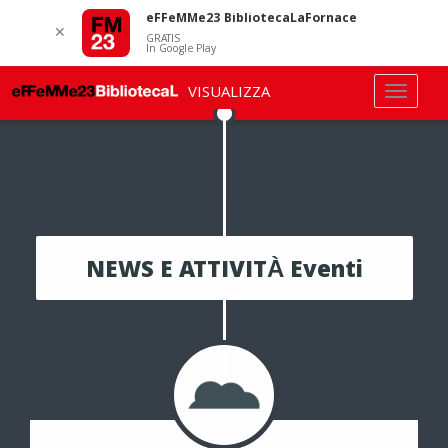
eFFeMMe23 BibliotecaLaFornace
✕
GRATIS
In Google Play
VISUALIZZA
NEWS E ATTIVITÀ Eventi