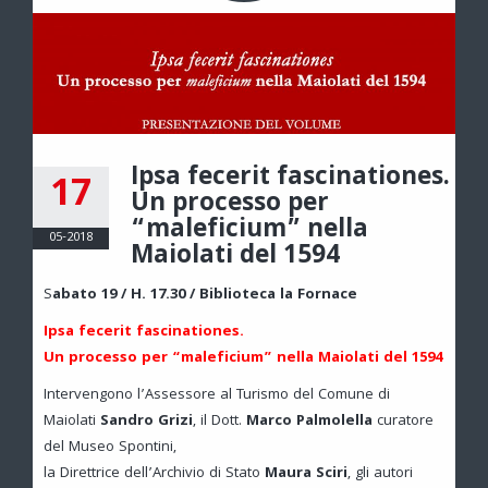
Ipsa fecerit fascinationes.
17
Un processo per
“maleficium” nella
05-2018
Maiolati del 1594
S
abato 19 / H. 17.30 / Biblioteca la Fornace
Ipsa fecerit fascinationes.
Un processo per “maleficium” nella Maiolati del 1594
Intervengono l’Assessore al Turismo del Comune di
Maiolati
Sandro Grizi
, il Dott.
Marco Palmolella
curatore
del Museo Spontini,
la Direttrice dell’Archivio di Stato
Maura Sciri
, gli autori