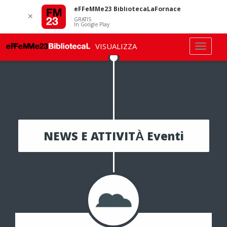
eFFeMMe23 BibliotecaLaFornace
✕
GRATIS
In Google Play
VISUALIZZA
NEWS E ATTIVITÀ Eventi