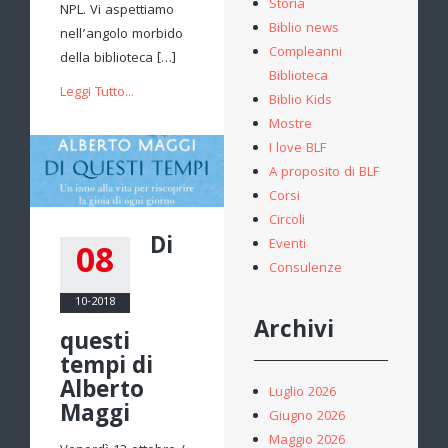
Storia
NPL. Vi aspettiamo
Biblio news
nell’angolo morbido
Compleanni
della biblioteca […]
Biblioteca
Leggi Tutto...
Biblio Kids
Mostre
I love BLF
A proposito di BLF
Corsi
Circoli
Di
Eventi
08
Consulenze
10-2018
Archivi
questi
tempi di
Alberto
Luglio 2026
Maggi
Giugno 2026
Maggio 2026