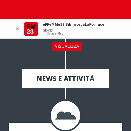
eFFeMMe23 BibliotecaLaFornace
✕
GRATIS
In Google Play
VISUALIZZA
NEWS E ATTIVITÀ