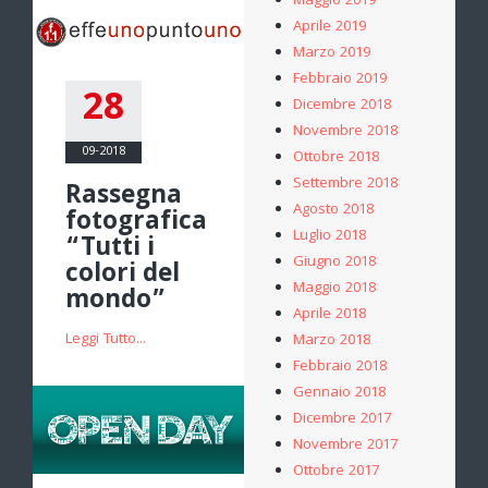
Maggio 2019
Aprile 2019
Marzo 2019
Febbraio 2019
28
Dicembre 2018
Novembre 2018
09-2018
Ottobre 2018
Settembre 2018
Rassegna
Agosto 2018
fotografica
Luglio 2018
“Tutti i
Giugno 2018
colori del
Maggio 2018
mondo”
Aprile 2018
Leggi Tutto...
Marzo 2018
Febbraio 2018
Gennaio 2018
Dicembre 2017
Novembre 2017
Ottobre 2017