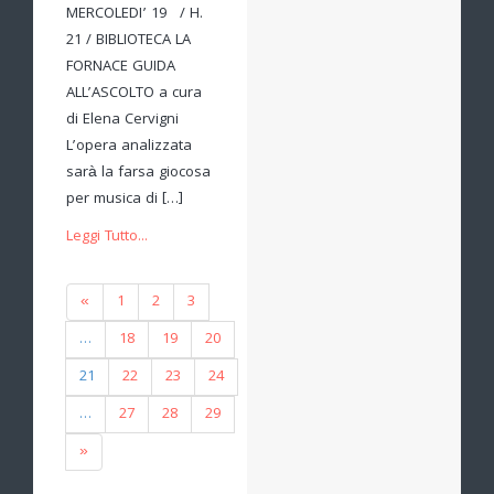
MERCOLEDI’ 19 / H.
21 / BIBLIOTECA LA
FORNACE GUIDA
ALL’ASCOLTO a cura
di Elena Cervigni
L’opera analizzata
sarà la farsa giocosa
per musica di […]
Leggi Tutto...
«
1
2
3
…
18
19
20
21
22
23
24
…
27
28
29
»