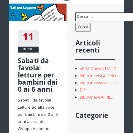
Ricerca
per:
11
Articoli
recenti
10-2018
Sabati da
favola:
#BIBLIOnewsLUGLIO
letture per
BIBLIOnewsGIUGNO
bambini dai
BIBLIOnewsMAGGIO
0 ai 6 anni
È °
BIBLIOnewsAPRILE
Sabati…da favola!
Letture ad alta voce
Categorie
per bambini dai 0 ai 6
anni a cura del
Gruppo Volontari