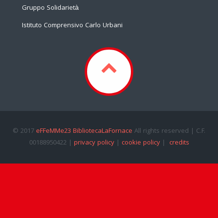
Gruppo Solidarietà
Istituto Comprensivo Carlo Urbani
© 2017
eFFeMMe23 BibliotecaLaFornace
All rights reserved | C.F.
00188950422 |
privacy policy
|
cookie policy
|
credits