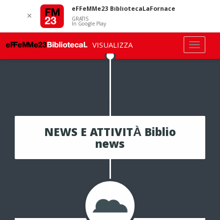
eFFeMMe23 BibliotecaLaFornace
✕
GRATIS
In Google Play
VISUALIZZA
NEWS E ATTIVITÀ Biblio
news