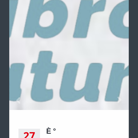
È °
27