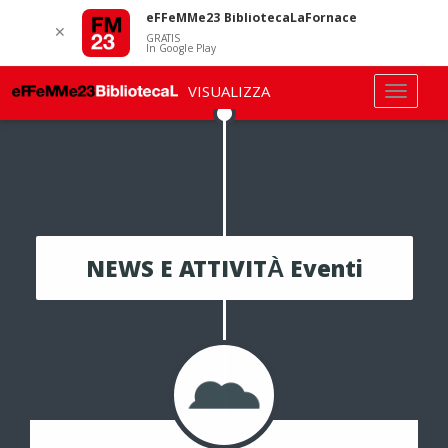
eFFeMMe23 BibliotecaLaFornace
✕
GRATIS
In Google Play
VISUALIZZA
NEWS E ATTIVITÀ Eventi