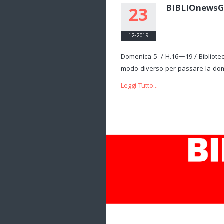
BIBLIOnews
23
12-2019
Domenica 5 / H.16—19 / Biblioteca
modo diverso per passare la dome
Leggi Tutto...