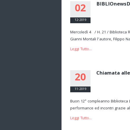
BIBLIOnews
02
12-2019
Mercoledì 4 / H. 21 / Biblioteca R
Gianni Montali l’autore, Filippo Na
Leggi Tutto...
Chiamata alle 
20
11-2019
Buon 12° compleanno Biblioteca 
performance ed incontri grazie al
Leggi Tutto...