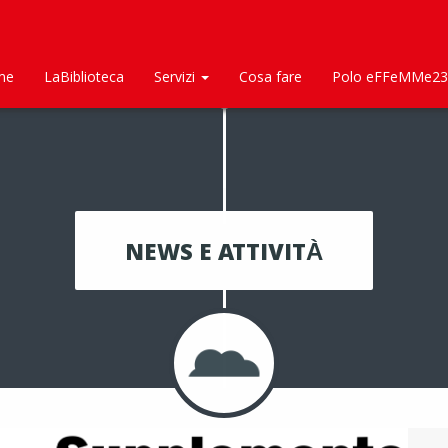
me
LaBiblioteca
Servizi
Cosa fare
Polo eFFeMMe23
NEWS E ATTIVITÀ