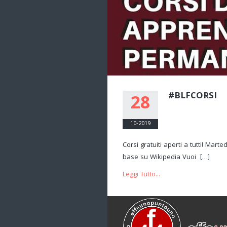
#BLFCORSI
28
10-2019
Corsi gratuiti aperti a tutti! Mart
base su Wikipedia Vuoi […]
Leggi Tutto...