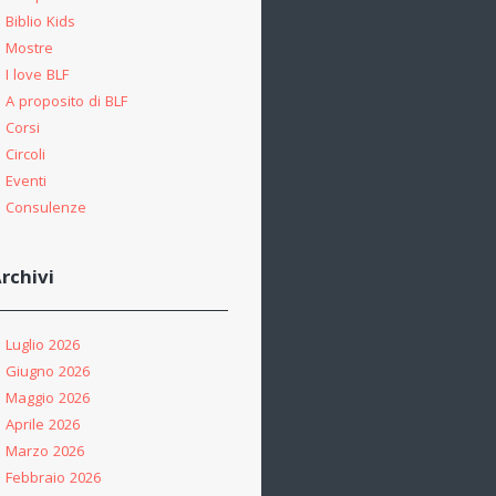
Biblio Kids
Mostre
I love BLF
A proposito di BLF
Corsi
Circoli
Eventi
Consulenze
rchivi
Luglio 2026
Giugno 2026
Maggio 2026
Aprile 2026
Marzo 2026
Febbraio 2026