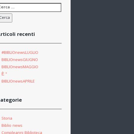
icerca
er:
rticoli recenti
#BIBLIOnewsLUGLIO
BIBLIOnewsGIUGNO
BIBLIOnewsMAGGIO
È °
BIBLIOnewsAPRILE
ategorie
Storia
Biblio news
Compleanni Biblioteca