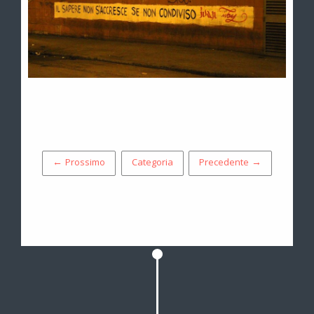
← Prossimo
Categoria
Precedente →