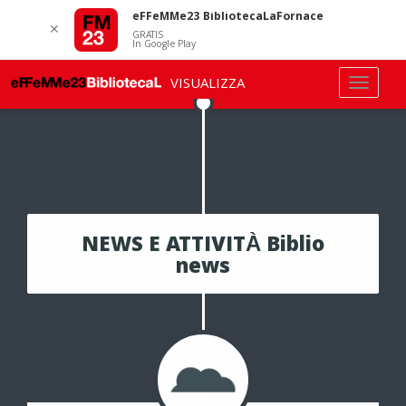
eFFeMMe23 BibliotecaLaFornace
✕
GRATIS
In Google Play
VISUALIZZA
NEWS E ATTIVITÀ Biblio
news