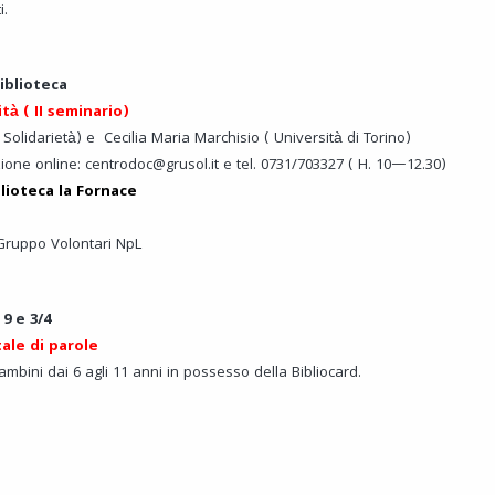
i.
Biblioteca
tà ( II seminario)
Solidarietà) e Cecilia Maria Marchisio ( Università di Torino)
ione online: centrodoc@grusol.it e tel. 0731/703327 ( H. 10—12.30)
blioteca la Fornace
 Gruppo Volontari NpL
 9 e 3/4
ale di parole
ambini dai 6 agli 11 anni in possesso della Bibliocard.