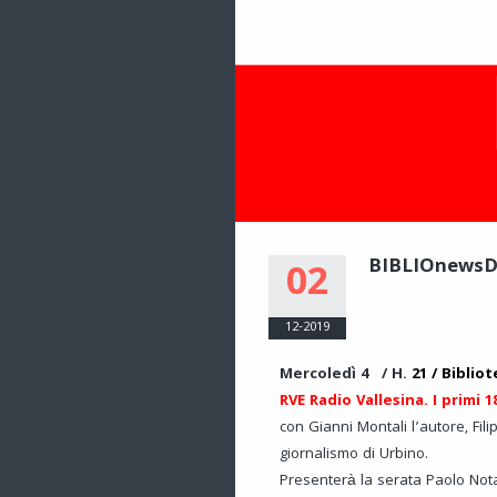
BIBLIOnews
02
12-2019
Mercoledì 4 / H.
21 / Bibliot
RVE Radio Vallesina. I primi 1
con Gianni Montali l’autore, Fil
giornalismo di Urbino.
Presenterà la serata Paolo Nota