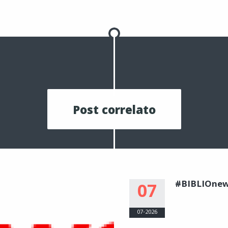
Post correlato
#BIBLIOne
07
07-2026