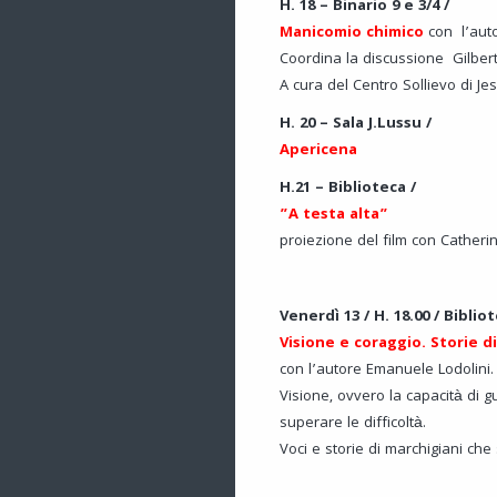
H. 18 – Binario 9 e 3/4 /
Manicomio chimico
con l’auto
Coordina la discussione Gilbert
A cura del Centro Sollievo di Jes
H. 20 – Sala J.Lussu /
Apericena
H.21 – Biblioteca /
”A testa alta”
proiezione del film con Catheri
Venerdì 13 / H. 18.00 / Biblio
Visione e coraggio. Storie di
con l’autore Emanuele Lodolini.
Visione, ovvero la capacità di 
superare le difficoltà.
Voci e storie di marchigiani che