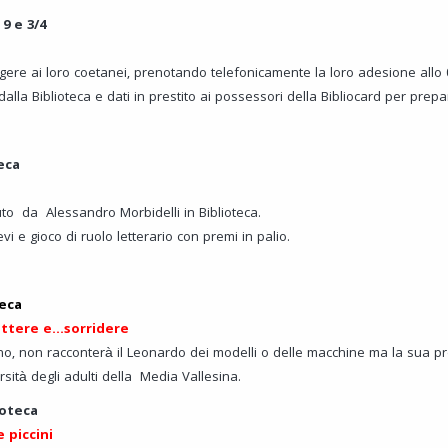
 9 e 3/4
ggere ai loro coetanei, prenotando telefonicamente la loro adesione allo
 dalla Biblioteca e dati in prestito ai possessori della Bibliocard per prepa
teca
uto da Alessandro Morbidelli in Biblioteca.
ievi e gioco di ruolo letterario con premi in palio.
teca
lettere e…sorridere
no, non racconterà il Leonardo dei modelli o delle macchine ma la sua pr
rsità degli adulti della Media Vallesina.
ioteca
 piccini