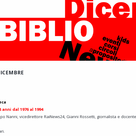
DICEMBRE
eca
8 anni dal 1976 al 1994
ippo Nanni, vicedirettore RaiNews24, Gianni Rossetti, giornalista e docente
ri.