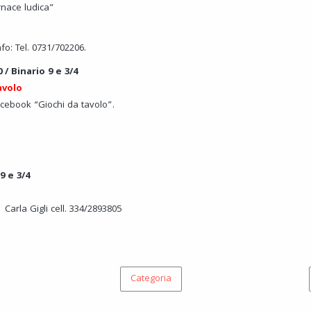
rnace ludica”
Info: Tel. 0731/702206.
 / Binario 9 e 3/4
avolo
acebook “Giochi da tavolo”.
9 e 3/4
Carla Gigli cell. 334/2893805
Categoria