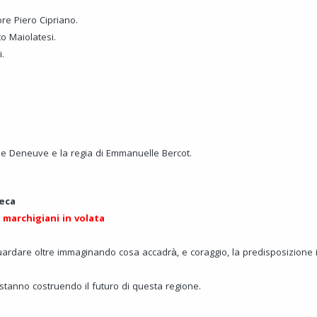
re Piero Cipriano.
o Maiolatesi.
i.
ne Deneuve e la regia di Emmanuelle Bercot.
teca
 marchigiani in volata
guardare oltre immaginando cosa accadrà, e coraggio, la predisposizione 
 stanno costruendo il futuro di questa regione.