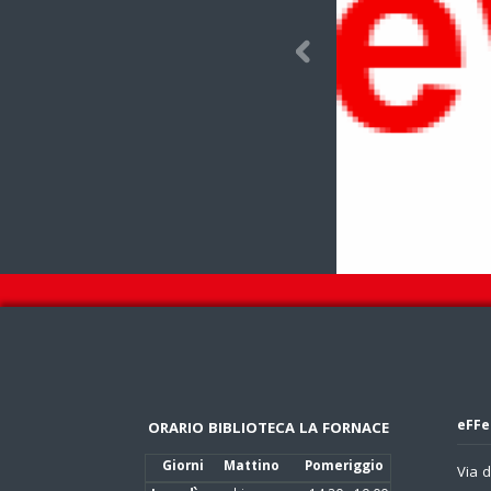
 more...
eFFe
ORARIO BIBLIOTECA LA FORNACE
Giorni
Mattino
Pomeriggio
Via d