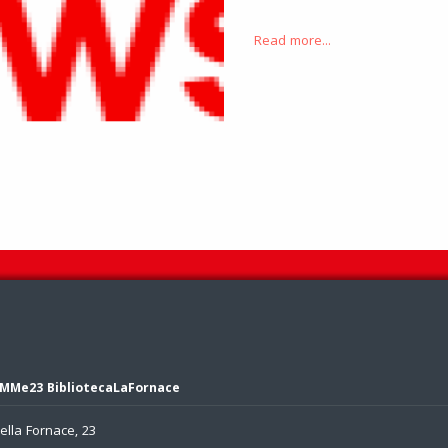
Read more...
MMe23 BibliotecaLaFornace
ella Fornace, 23