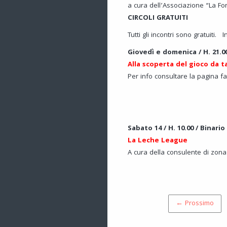
a cura dell’Associazione “La Fo
CIRCOLI GRATUITI
Tutti gli incontri sono gratuiti. 
Giovedì e domenica / H. 21.00
Alla scoperta del gioco da t
Per info consultare la pagina f
Sabato 14 / H. 10.00 / Binario 
La Leche League
A cura della consulente di zona 
← Prossimo