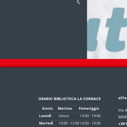
concorso per scrittori e fotografi Biblioteca La
ace – 12 novembre/12 dicembre Che
ede quando un […]
 more...
eFFe
ORARIO BIBLIOTECA LA FORNACE
Giorni
Mattino
Pomeriggio
Via d
Lunedì
chiuso
14:30 - 19:00
60030
Martedì
10:00 - 13:00
14:30 - 19:00
+39 