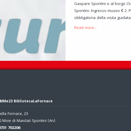
Gaspare Spontini e al borgo (S
Spontini. Ingresso museo € 2. 
obbligatoria della visita guidata
Read more...
MMe23 BibliotecaLaFornace
ella Fornace, 23
 Moie di Maiolati Spontini (An)
0731 702206