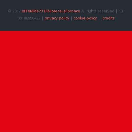
© 2017
eFFeMMe23 BibliotecaLaFornace
All rights reserved | C.F.
00188950422 |
privacy policy
|
cookie policy
|
credits