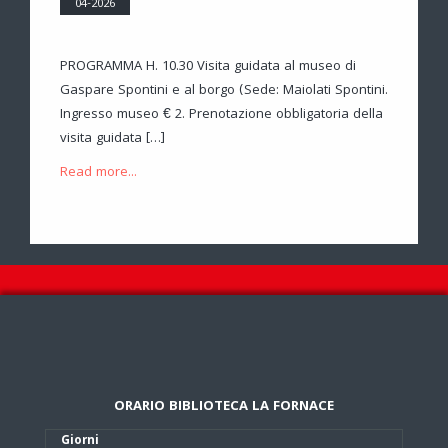
04-2026
PROGRAMMA H. 10.30 Visita guidata al museo di
Gaspare Spontini e al borgo (Sede: Maiolati Spontini.
Ingresso museo € 2. Prenotazione obbligatoria della
visita guidata […]
Read more...
ORARIO BIBLIOTECA LA FORNACE
Giorni