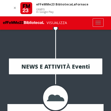
eFFeMMe23 BibliotecaLaFornace
✕
GRATIS
In Google Play
VISUALIZZA
NEWS E ATTIVITÀ Eventi