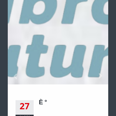
È °
27