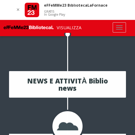
eFFeMMe23 BibliotecaLaFornace
✕
GRATIS
In Google Play
VISUALIZZA
NEWS E ATTIVITÀ Biblio
news