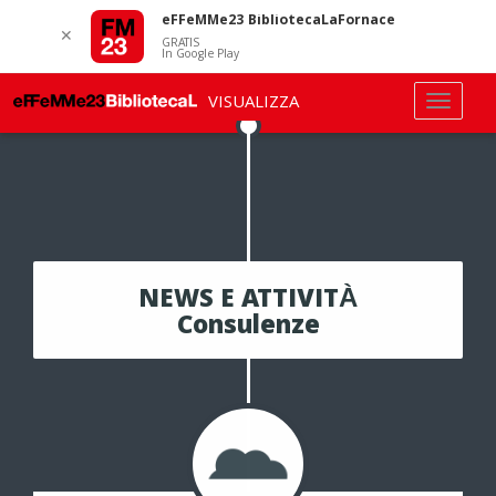
eFFeMMe23 BibliotecaLaFornace
✕
GRATIS
In Google Play
VISUALIZZA
NEWS E ATTIVITÀ
Consulenze