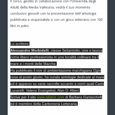
Il corso, gestito in collaborazione con l’Università degli
Adulti della Media Vallesina, vedrà il suo momento
conclusivo giovedì con la presentazione dell’antologia
pubblicata e acquistabile e con un gioco letterario con 100
libri in palio.
Lo scrittore:
Alessandro Morbidelli
, classe Settantotto, vive e lavora
come libero professionista in una località collinare tra il
mare e i monti delle Marche.
Ha pubblicato il noir di ambientazione marchigiana Ogni
cosa al posto giusto, ha curato antologie dedicate al mare
ed è apparso su varie raccolte accanto a nomi quali Carlo
Lucarelli, Valerio Evangelisti, Alan D. Altieri.
Scrive per il sito
www.sdiario.com
di Barbara Garlaschelli
ed è membro della Carboneria Letteraria.