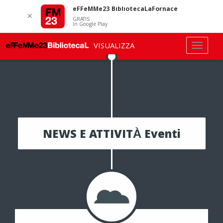
eFFeMMe23 BibliotecaLaFornace
✕
GRATIS
In Google Play
VISUALIZZA
NEWS E ATTIVITÀ Eventi