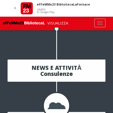
eFFeMMe23 BibliotecaLaFornace
✕
GRATIS
In Google Play
VISUALIZZA
NEWS E ATTIVITÀ
Consulenze