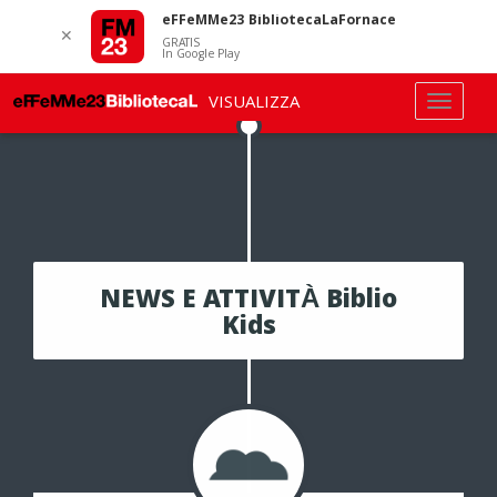
eFFeMMe23 BibliotecaLaFornace
✕
GRATIS
In Google Play
VISUALIZZA
NEWS E ATTIVITÀ Biblio
Kids