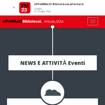
eFFeMMe23 BibliotecaLaFornace
✕
GRATIS
In Google Play
VISUALIZZA
NEWS E ATTIVITÀ Eventi