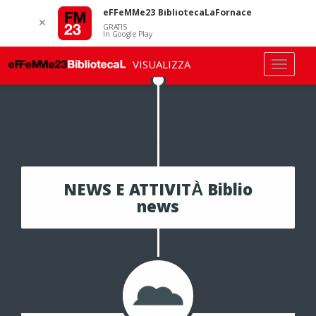
eFFeMMe23 BibliotecaLaFornace
✕
GRATIS
In Google Play
VISUALIZZA
NEWS E ATTIVITÀ Biblio
news