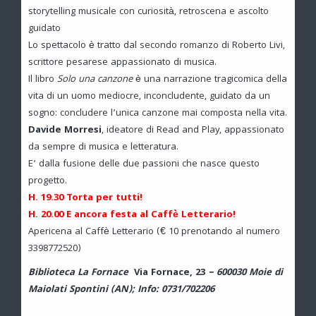
storytelling musicale con curiosità, retroscena e ascolto
guidato
Lo spettacolo è tratto dal secondo romanzo di Roberto Livi,
scrittore pesarese appassionato di musica.
Il libro
Solo una canzone
è una narrazione tragicomica della
vita di un uomo mediocre, inconcludente, guidato da un
sogno: concludere l’unica canzone mai composta nella vita.
Davide Morresi
, ideatore di Read and Play, appassionato
da sempre di musica e letteratura.
E’ dalla fusione delle due passioni che nasce questo
progetto.
H. 19.30 Torta per tutti!
H. 20.00 E ancora festa al Caffè Letterario!
Apericena al Caffè Letterario (€ 10 prenotando al numero
3398772520)
B
iblioteca
L
a
F
ornace
Via Fornace, 23
–
600030 Moie di
Maiolati Spontini (AN);
Info: 0731/702206