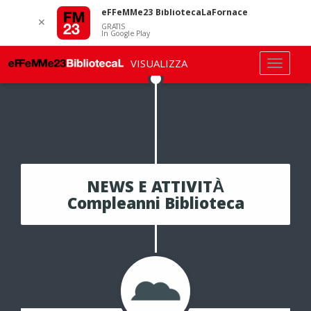
eFFeMMe23 BibliotecaLaFornace
✕
GRATIS
In Google Play
VISUALIZZA
NEWS E ATTIVITÀ
Compleanni Biblioteca