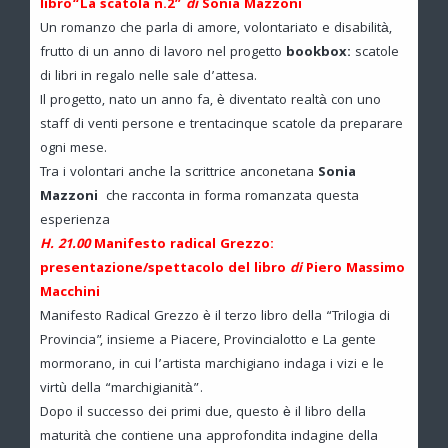
libro“La scatola n.2”
di
Sonia Mazzoni
Un romanzo che parla di amore, volontariato e disabilità,
frutto di un anno di lavoro nel progetto
bookbox:
scatole
di libri in regalo nelle sale d’attesa.
Il progetto, nato un anno fa, è diventato realtà con uno
staff di venti persone e trentacinque scatole da preparare
ogni mese.
Tra i volontari anche la scrittrice anconetana
Sonia
Mazzoni
che racconta in forma romanzata questa
esperienza
H. 21.00
Manifesto radical Grezzo:
presentazione/spettacolo del libro
di
Piero Massimo
Macchini
Manifesto Radical Grezzo è il terzo libro della “Trilogia di
Provincia”, insieme a Piacere, Provincialotto e La gente
mormorano, in cui l’artista marchigiano indaga i vizi e le
virtù della “marchigianità”.
Dopo il successo dei primi due, questo è il libro della
maturità che contiene una approfondita indagine della