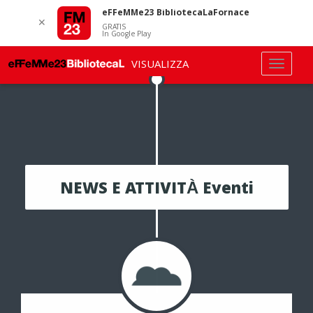
eFFeMMe23 BibliotecaLaFornace
✕
GRATIS
In Google Play
VISUALIZZA
NEWS E ATTIVITÀ Eventi