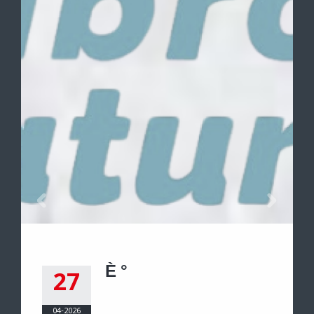
È °
27
04-2026