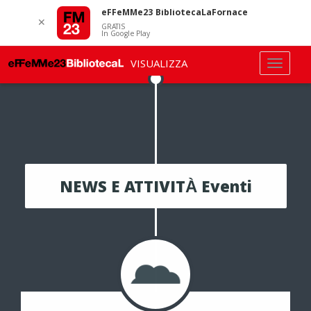
eFFeMMe23 BibliotecaLaFornace
✕
GRATIS
In Google Play
VISUALIZZA
NEWS E ATTIVITÀ Eventi