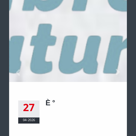
È °
27
04-2026