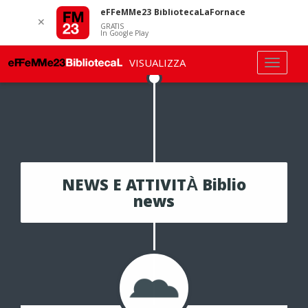
eFFeMMe23 BibliotecaLaFornace
✕
GRATIS
In Google Play
VISUALIZZA
NEWS E ATTIVITÀ Biblio
news