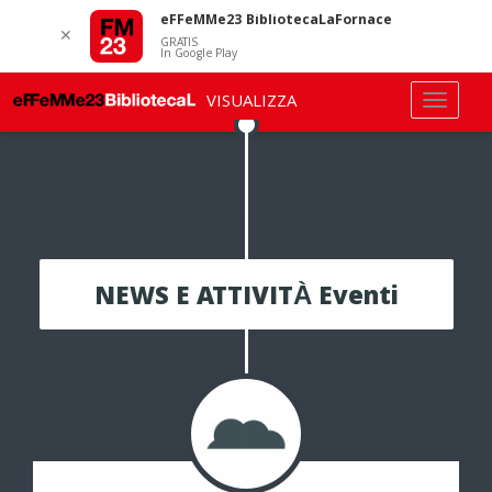
eFFeMMe23 BibliotecaLaFornace
✕
GRATIS
In Google Play
VISUALIZZA
NEWS E ATTIVITÀ Eventi