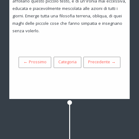
affollano questo piccolo testo, e di un’ironia mai eccessiva,
educata e piacevolmente mescolata alle azioni di tutti i
giorni. Emerge tutta una filosofia terrena, obliqua, di quei
maghi delle piccole cose che fanno simpatia e insegnano
senza volerlo.
← Prossimo
Categoria
Precedente →