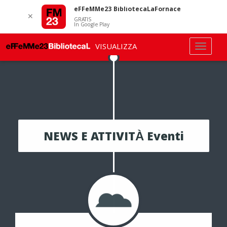
eFFeMMe23 BibliotecaLaFornace
✕
GRATIS
In Google Play
VISUALIZZA
NEWS E ATTIVITÀ Eventi