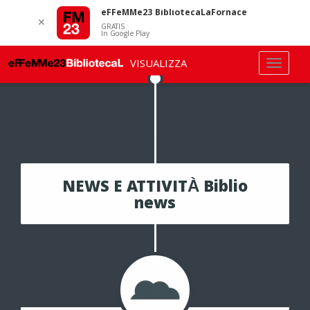
eFFeMMe23 BibliotecaLaFornace
✕
GRATIS
In Google Play
VISUALIZZA
NEWS E ATTIVITÀ Biblio
news