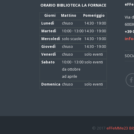
eFFe
ORARIO BIBLIOTECA LA FORNACE
Giorni
Mattino
Pomeriggio
Via d
Lunedì
chiuso
14:30 - 19:00
60030
Martedì
10:00 - 13:00
14:30 - 19:00
+39 
info
Mercoledì
solo scuole
14:30 - 19:00
Giovedì
chiuso
14:30 - 19:00
Venerdì
chiuso
solo eventi
SOCI
Sabato
10:00 - 13:00
solo eventi
da ottobre
ad aprile
Domenica
chiuso
solo eventi
© 2017
eFFeMMe23 Bib