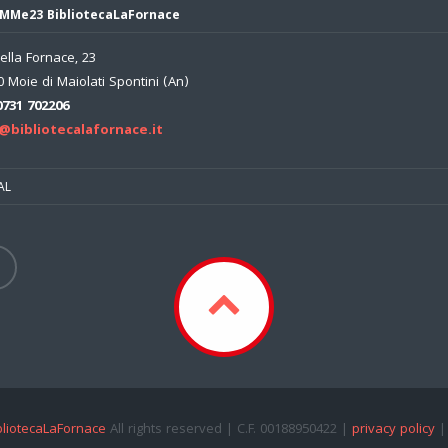
MMe23 BibliotecaLaFornace
ella Fornace, 23
 Moie di Maiolati Spontini (An)
0731 702206
@bibliotecalafornace.it
AL
liotecaLaFornace
All rights reserved | C.F. 00188950422 |
privacy policy