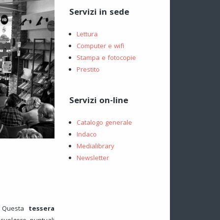
Servizi in sede
Lettura
Computer e wifi
Stampa e fotocopie
Prestito
Servizi on-line
Catalogo generale
Indaco
Medialibrary
Newsletter
d. Questa
tessera