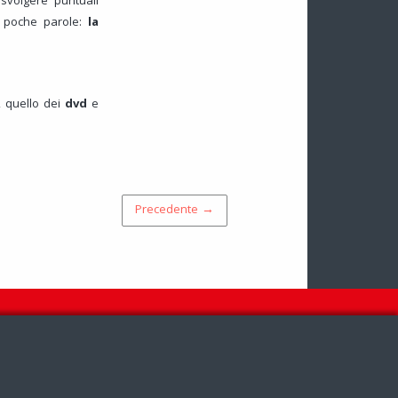
i svolgere puntuali
in poche parole:
la
, quello dei
dvd
e
Precedente →