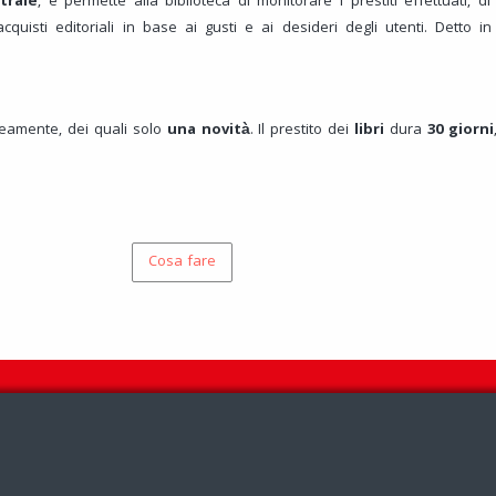
trale
, e permette alla biblioteca di monitorare i prestiti effettuati, d
cquisti editoriali in base ai gusti e ai desideri degli utenti. Detto 
eamente, dei quali solo
una novità
. Il prestito dei
libri
dura
30 giorni
Cosa fare