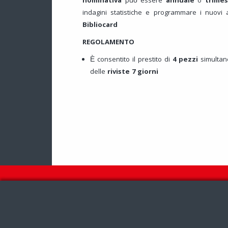
nominativa
può essere
annuale
o
trimes
indagini statistiche e programmare i nuovi a
Bibliocard
REGOLAMENTO
È consentito il prestito di
4 pezzi
simultan
delle
riviste
7 giorni