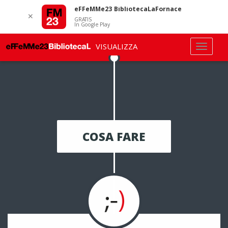
eFFeMMe23 BibliotecaLaFornace
✕
GRATIS
In Google Play
VISUALIZZA
COSA FARE